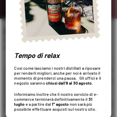
LIQUORE ROSOLIO VIOLA
LIQUORI
50CL / ALC. 20% VOL
Tempo di relax
Così come lasciamo i nostri distillati a riposare
Letteralmente Ros solis: “rugiada di sole”. Appartiene alla
per renderli migliori, anche per noi è arrivato il
tradizione piemontese più tipica e regala inconfondibili
momento di prenderci una pausa. Gli uffici e il
note floreali e un sapore delicato ed elegante. È realizzato
negozio saranno
chiusi dall’8 al 30 agosto
.
rispettando la tradizione italiana che continua dal
Cinquecento e caratterizzato dalle note floreali dolci,
delicate e tipicamente aromatiche delle violette. Può
Informiamo inoltre che il nostro servizio di e-
essere consumato a qualsiasi ora del giorno come era
commerce terminerà definitivamente il
31
abitudine nel tempo passato, o a fine pasto possibilmente
luglio
e a partire dal
1° agosto
non sarà più
freddo.
possibile effettuare acquisti sul nostro sito.