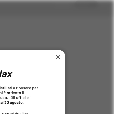
Vetrina
lax
stillati a riposare per
i è arrivato il
a. Gli uffici e il
8 al 30 agosto
.
ro servizio di e-