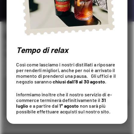
LIQUORE DI UVA FRAGOLA
LIQUORI
/
VINTAGE SPIRITS
Tempo di relax
10CL, 70CL / ALC. 25% VOL
Così come lasciamo i nostri distillati a riposare
per renderli migliori, anche per noi è arrivato il
momento di prenderci una pausa. Gli uffici e il
Fragrante liquore ottenuto dalla Vitis labrusca (uva
negozio saranno
chiusi dall’8 al 30 agosto
.
fragola), caratterizzata dall’inebriante aroma delle
fragoline di bosco. Al naso è intenso, con note di frutta
Informiamo inoltre che il nostro servizio di e-
rossa e uva spina. Il sorso è dolce, avvolgente,
commerce terminerà definitivamente il
31
esuberante ma ben equilibrato, e la piacevolissima acidità
luglio
e a partire dal
1° agosto
non sarà più
si armonizza magistralmente col sentore delle fragole
possibile effettuare acquisti sul nostro sito.
selvatiche appena colte.