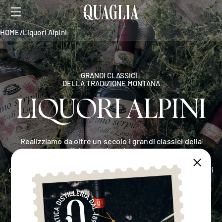
HOME
/
Liquori Alpini
GRANDI CLASSICI
DELLA TRADIZIONE MONTANA
LIQUORI ALPINI
Realizziamo da oltre un secolo i grandi classici della
tradizione alpina piemontese.
Tuteliamo e coltiviamo le erbe che le nostre montagne ci
offrono e le infondiamo in alcol, per racchiudere nei nostri
liquori alpini artigianali tutto il gusto della più antica
tradizione erboristica montana.
Schede