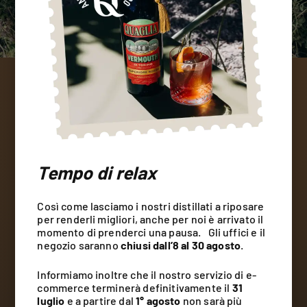
Territorio in un
bicchiere
Tempo di relax
LE MONTAGNE DI BALME:
UNA TRADIZIONE PIEMONTESE
Negli spazi incontaminati e perfettamente soleggiati del
Così come lasciamo i nostri distillati a riposare
territorio piemontese di Balme, nelle Valli di Lanzo, la
per renderli migliori, anche per noi è arrivato il
famiglia Quaglia coltiva e raccoglie a mano le piccole
momento di prenderci una pausa. Gli uffici e il
piantine poi infuse in alcol per ottenere questi ottimi
negozio saranno
chiusi dall’8 al 30 agosto
.
liquori alpini artigianali.
Informiamo inoltre che il nostro servizio di e-
commerce terminerà definitivamente il
31
luglio
e a partire dal
1° agosto
non sarà più