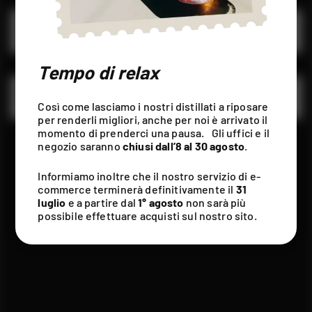
LIQUORE AL TIMO SERPILLO
LIQUORE ALLA GENZIANA
LIQUORI ALPINI
LIQUORI ALPINI
Tempo di relax
GENEPY PIEMONTE IG
GENEPY DI BALME
LIQUORI ALPINI
LIQUORI ALPINI
Così come lasciamo i nostri distillati a riposare
per renderli migliori, anche per noi è arrivato il
momento di prenderci una pausa. Gli uffici e il
negozio saranno
chiusi dall’8 al 30 agosto
.
Informiamo inoltre che il nostro servizio di e-
commerce terminerà definitivamente il
31
luglio
e a partire dal
1° agosto
non sarà più
possibile effettuare acquisti sul nostro sito.