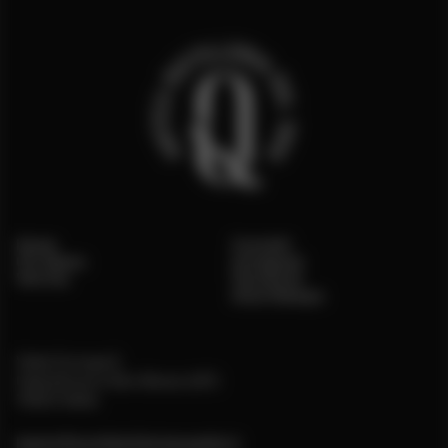
Home
Contatti
Chi Siamo
Instagram
Vetrina
Facebook
Area Stampa
Viale Europa 3,
Castelnuovo Don Bosco (AT)
14022 Italia
backoffice@distilleriaquaglia.it