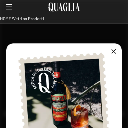
HOME
/
Vetrina Prodotti
SHOP
Risultati per
Liquori Alpini
Linea
Filtri
HOME
/
Vetrina Prodotti