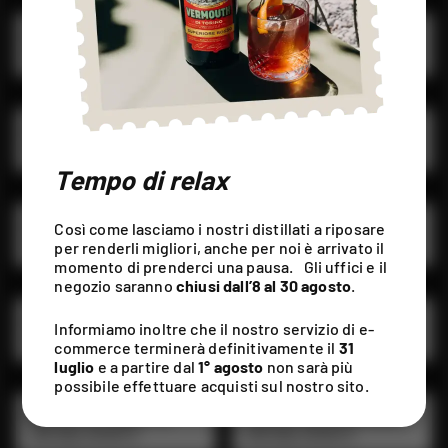
LIQUORE DI TAMARINDO
LIQUORE DI ZENZERO
VINTAGE SPIRITS
VINTAGE SPIRITS
LIQUORE DI UVA FRAGOLA
LIQUORE DI GELSOMINO
VINTAGE SPIRITS
VINTAGE SPIRITS
Tempo di relax
LIQUORE ALLA CAMOMILLA
LIQUORE DOPPIO CARVI
Così come lasciamo i nostri distillati a riposare
VINTAGE SPIRITS
VINTAGE SPIRITS
per renderli migliori, anche per noi è arrivato il
momento di prenderci una pausa. Gli uffici e il
negozio saranno
chiusi dall’8 al 30 agosto
.
LIQUORE ORANGE BRANDY
LIQUORE AL RABARBARO
Informiamo inoltre che il nostro servizio di e-
VINTAGE SPIRITS
VINTAGE SPIRITS
commerce terminerà definitivamente il
31
luglio
e a partire dal
1° agosto
non sarà più
possibile effettuare acquisti sul nostro sito.
LIQUORE AL CHINOTTO
LIQUORE ALLA NOCCIOLA
VINTAGE SPIRITS
VINTAGE SPIRITS