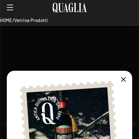
HOME
/
Vetrina Prodotti
SHOP
Risultati per
Vintage Spirits
Linea
Filtri
HOME
/
Vetrina Prodotti