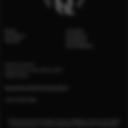
Home
Contatti
Chi Siamo
Instagram
Vetrina
Facebook
Area Stampa
Viale Europa 3,
Castelnuovo Don Bosco (AT)
14022 Italia
backoffice@distilleriaquaglia.it
+39 011 987 6159
©2026 Antica Distilleria Quaglia • Design:
Undesign
• Sviluppo web:
Foleia
•
Footage & Images
•
Condizioni d’acquisto
•
Privacy Policy
•
Cookie Policy