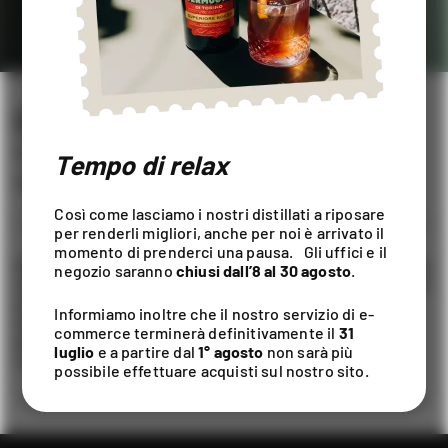
LIQUORE DOPPIO CARVI
LIQUORI
/
VINTAGE SPIRITS
Tempo di relax
10CL, 70CL / ALC. 40% VOL
Così come lasciamo i nostri distillati a riposare
per renderli migliori, anche per noi è arrivato il
momento di prenderci una pausa. Gli uffici e il
Sapidità, effetti curativi e spezie leggendarie. È da questa
negozio saranno
chiusi dall’8 al 30 agosto
.
meravigliosa aura che nasce il nostro liquore Doppio Carvi
a base di un’infusione naturale di cumino, semi e olio
Informiamo inoltre che il nostro servizio di e-
essenziale. Brillante e trasparente, dal profumo
commerce terminerà definitivamente il
31
aromatico, dolce e decisamente intenso, avvolge con
luglio
e a partire dal
1° agosto
non sarà più
rotondità ed equilibrio
possibile effettuare acquisti sul nostro sito.