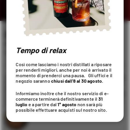
SERVAJ GIN PAPAVERO
DISTILLATI
/
TENUTA SUSSAMBRINO
Tempo di relax
70CL / ALC. 42% VOL
Così come lasciamo i nostri distillati a riposare
per renderli migliori, anche per noi è arrivato il
momento di prenderci una pausa. Gli uffici e il
La freschezza del ginepro e gli avvolgenti sentori di salvia,
negozio saranno
chiusi dall’8 al 30 agosto
.
cacao e papavero regalano una straordinaria intensità al
bouquet e un sorso vibrante e persistente.
Un gin vivace, sensuale e misterioso, in perfetto equilibrio
Informiamo inoltre che il nostro servizio di e-
tra fragranze agrumate ed erbacee del Mediterraneo e la
commerce terminerà definitivamente il
31
morbidezza di sentori fioriti e spezie.
luglio
e a partire dal
1° agosto
non sarà più
possibile effettuare acquisti sul nostro sito.