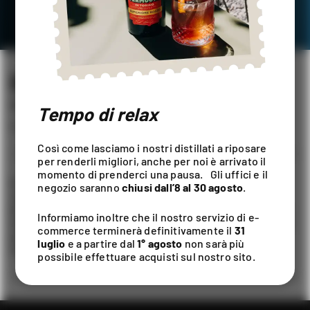
BÈRTO GIN DRY
DISTILLATI
/
BÈRTO
Tempo di relax
1L / ALC. 43% VOL
Così come lasciamo i nostri distillati a riposare
per renderli migliori, anche per noi è arrivato il
momento di prenderci una pausa. Gli uffici e il
Prodotto dalla distillazione di ginepro e una grande
negozio saranno
chiusi dall’8 al 30 agosto
.
varietà di altri prodotti botanici, questo gin luminoso e
ben bilanciato emana sentori resinosi, fiorite ed erbacei.
Informiamo inoltre che il nostro servizio di e-
Accessibile e stimolante per chi si approccia al gin, Bèrto
commerce terminerà definitivamente il
31
può soddisfare anche i palati più esperti con la sua
luglio
e a partire dal
1° agosto
non sarà più
miscela armoniosa di ingredienti.
possibile effettuare acquisti sul nostro sito.