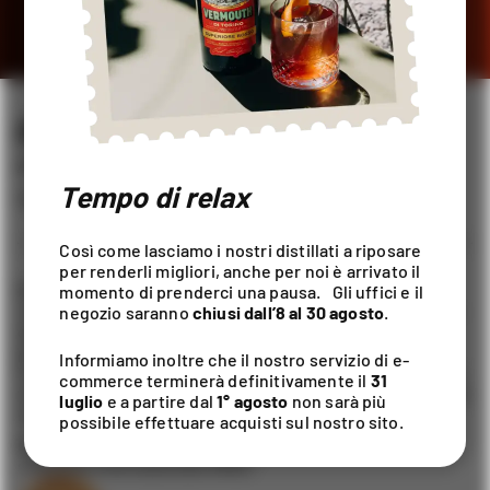
AMARO MARTINA
AMARI
Tempo di relax
70CL / ALC. 38% VOL
Così come lasciamo i nostri distillati a riposare
per renderli migliori, anche per noi è arrivato il
Nel 1908 Salvatore Martina, speziale della provincia di
momento di prenderci una pausa. Gli uffici e il
Lecce, creò questo amaro alle erbe con l’intento di unire
negozio saranno
chiusi dall’8 al 30 agosto
.
qualità digestive e corroboranti, ricevendo numerosi
premi in grandi esposizioni nazionali e internazionali.
Informiamo inoltre che il nostro servizio di e-
Frutto di una selezione di erbe di altissima qualità, regala
commerce terminerà definitivamente il
31
toni amaricati decisi che si fondono elegantemente con le
luglio
e a partire dal
1° agosto
non sarà più
note balsamiche delle spezie.
possibile effettuare acquisti sul nostro sito.
Nel 2021, l’Amaro Martina si aggiudica il terzo posto al
concorso internazionale IWSC.