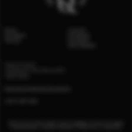
Home
Contatti
Chi Siamo
Instagram
Vetrina
Facebook
Area Stampa
Viale Europa 3,
Castelnuovo Don Bosco (AT)
14022 Italia
backoffice@distilleriaquaglia.it
+39 011 987 6159
©2026 Antica Distilleria Quaglia • Design:
Undesign
• Sviluppo web:
Foleia
•
Footage & Images
•
Condizioni d’acquisto
•
Privacy Policy
•
Cookie Policy