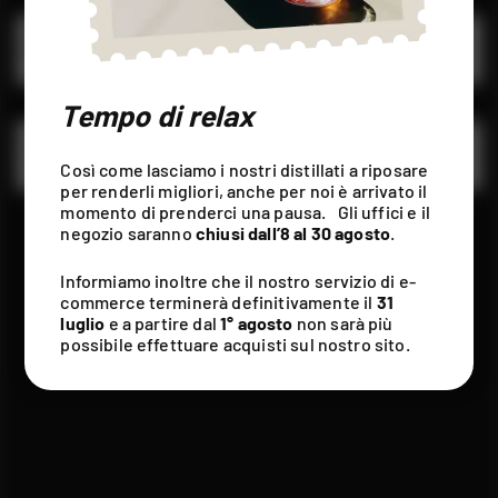
VECCHIO AMARO
AMARO CLASSICO 1890
PIEMONTESE
AMARI 1890
Tempo di relax
AMARO BALSAMICO 1890
AMARO MARTINA
AMARI 1890
Così come lasciamo i nostri distillati a riposare
per renderli migliori, anche per noi è arrivato il
momento di prenderci una pausa. Gli uffici e il
negozio saranno
chiusi dall’8 al 30 agosto
.
Informiamo inoltre che il nostro servizio di e-
commerce terminerà definitivamente il
31
luglio
e a partire dal
1° agosto
non sarà più
possibile effettuare acquisti sul nostro sito.