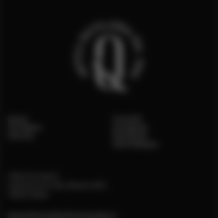
Home
Contatti
Chi Siamo
Instagram
Vetrina
Facebook
Area Stampa
Viale Europa 3,
Castelnuovo Don Bosco (AT)
14022 Italia
backoffice@distilleriaquaglia.it