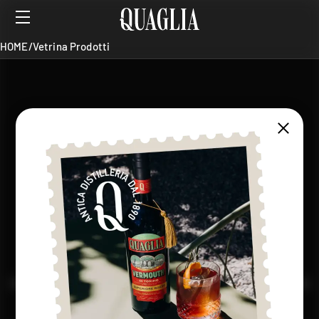
HOME
/
Vetrina Prodotti
SHOP
Risultati per
Amari
Categoria
Filtri
HOME
/
Vetrina Prodotti